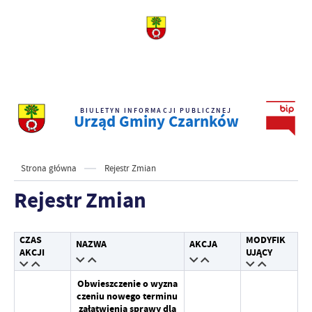
BIULETYN INFORMACJI PUBLICZNEJ
Urząd Gminy Czarnków
Strona główna
Rejestr Zmian
Rejestr Zmian
CZAS
MODYFIK
NAZWA
AKCJA
AKCJI
UJĄCY
Obwieszczenie o wyzna
czeniu nowego terminu
załatwienia sprawy dla