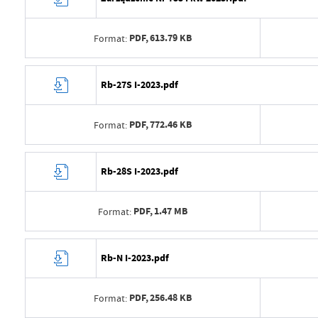
PDF,
613.79 KB
Format:
Data wytworzenia
2023-04-
Rb-27S I-2023.pdf
Wytworzył
Michał I
PDF,
772.46 KB
Format:
Data opublikowania
2023-04-
Opublikował
Michał I
Data wytworzenia
2023-04-
Rb-28S I-2023.pdf
Data ostatniej aktualizacji
2023-04-
Wytworzył
Michał I
Ostatnio zaktualizował
Michał I
PDF,
1.47 MB
Format:
Data opublikowania
2023-04-
Opublikował
Michał I
Data wytworzenia
2023-04-
Rb-N I-2023.pdf
Data ostatniej aktualizacji
2023-04-
Wytworzył
Michał I
Ostatnio zaktualizował
Michał I
PDF,
256.48 KB
Format:
Data opublikowania
2023-04-