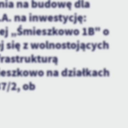
nia na budowę dla
A. na inwestycję:
ej „Śmieszkowo 1B" o
j się z wolnostojących
frastrukturą
eszkowo na działkach
37/2, ob